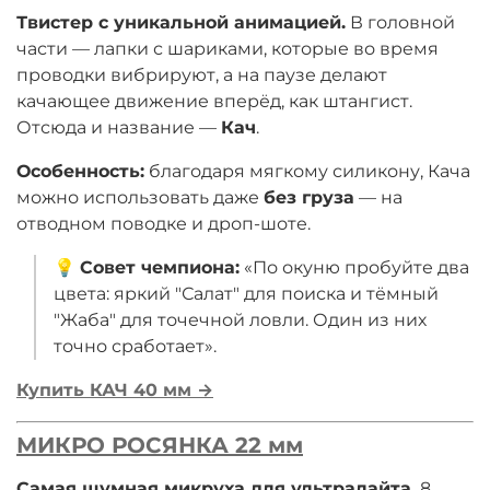
Твистер с уникальной анимацией.
В головной
части — лапки с шариками, которые во время
проводки вибрируют, а на паузе делают
качающее движение вперёд, как штангист.
Отсюда и название —
Кач
.
Особенность:
благодаря мягкому силикону, Кача
можно использовать даже
без груза
— на
отводном поводке и дроп-шоте.
💡
Совет чемпиона:
«По окуню пробуйте два
цвета: яркий "Салат" для поиска и тёмный
"Жаба" для точечной ловли. Один из них
точно сработает».
Купить КАЧ 40 мм →
МИКРО РОСЯНКА 22 мм
Самая шумная микруха для ультралайта.
8