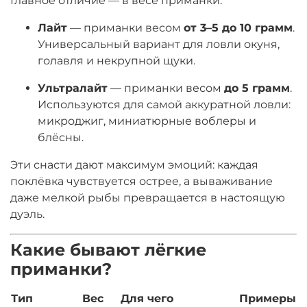
Главное отличие — в весе приманки:
Лайт
— приманки весом
от 3–5 до 10 грамм
.
Универсальный вариант для ловли окуня,
голавля и некрупной щуки
.
Ультралайт
— приманки весом
до 5
грамм
.
Используются для самой аккуратной ловли:
микроджиг, миниатюрные воблеры и
блёсны
.
Эти снасти дают максимум эмоций: каждая
поклёвка чувствуется острее, а вываживание
даже мелкой рыбы превращается в настоящую
дуэль
.
Какие бывают лёгкие
приманки?
Тип
Вес
Для чего
Примеры