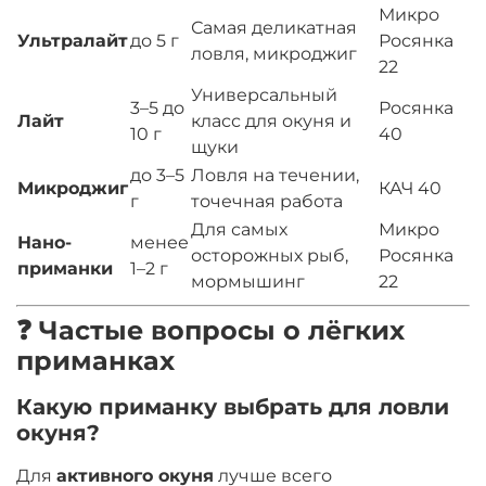
Микро
Самая деликатная
Ультралайт
до 5 г
Росянка
ловля, микроджиг
22
Универсальный
3–5 до
Росянка
Лайт
класс для окуня и
10 г
40
щуки
до 3–5
Ловля на течении,
Микроджиг
КАЧ 40
г
точечная работа
Для самых
Микро
Нано-
менее
осторожных рыб,
Росянка
приманки
1–2 г
мормышинг
22
❓ Частые вопросы о лёгких
приманках
Какую приманку выбрать для ловли
окуня?
Для
активного окуня
лучше всего