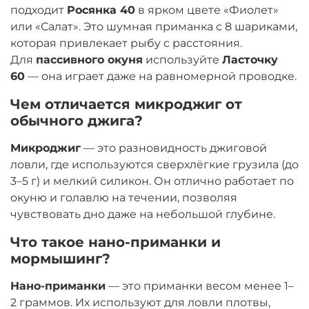
подходит
Росянка 40
в ярком цвете «Фиолет»
или «Салат». Это шумная приманка с 8 шариками,
которая привлекает рыбу с расстояния.
Для
пассивного окуня
используйте
Ласточку
60
— она играет даже на равномерной проводке
.
Чем отличается микроджиг от
обычного джига?
Микроджиг
— это разновидность джиговой
ловли, где используются сверхлёгкие грузила (до
3–5 г) и мелкий силикон. Он отлично работает по
окуню и голавлю на течении, позволяя
чувствовать дно даже на небольшой глубине
.
Что такое нано-приманки и
мормышинг?
Нано-приманки
— это приманки весом менее 1–
2 граммов. Их используют для ловли плотвы,