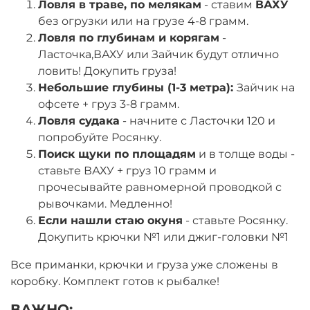
Ловля в траве, по мелякам
- ставим
ВАХУ
без огрузки или на грузе 4-8 грамм.
Ловля по глубинам и корягам
-
Ласточка,ВАХУ или Зайчик будут отлично
ловить! Докупить груза!
Небольшие глубины (1-3 метра):
Зайчик на
офсете + груз 3-8 грамм.
Ловля судака
- начните с Ласточки 120 и
попробуйте Росянку.
Поиск щуки по площадям
и в толще воды -
ставьте ВАХУ + груз 10 грамм и
прочесывайте равномерной проводкой с
рывочками. Медленно!
Если нашли стаю окуня
- ставьте Росянку.
Докупить крючки №1 или джиг-головки №1
Все приманки, крючки и груза уже сложены в
коробку. Комплект готов к рыбалке!
ВАЖНО: