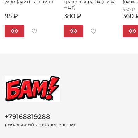
ухом (лайт) пачка 5 шт
траве и корягах (пачка
(пачка
4 шт)
450 ₽
95 ₽
380 ₽
360 
+79168819288
рыболовный интернет магазин